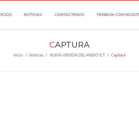
VICIOS
NOTICIAS
CONTÁCTENOS
TRABAJA CON NOSO
C
APTURA
Inicio
/
Noticias
/
NUEVA VERSIÓN DEL ANEXO ICT
/
Captura