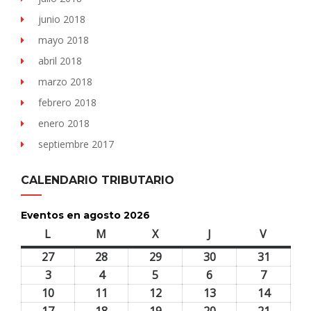
junio 2018
mayo 2018
abril 2018
marzo 2018
febrero 2018
enero 2018
septiembre 2017
CALENDARIO TRIBUTARIO
Eventos en agosto 2026
L
lunes
M
martes
X
miércoles
J
jueves
V
viernes
27
27
28
28
29
29
30
30
31
31
julio,
julio,
julio,
julio,
julio,
3
3
4
4
5
5
6
6
7
7
2026
2026
2026
2026
2026
agosto,
agosto,
agosto,
agosto,
agosto,
10
10
11
11
12
12
13
13
14
14
2026
2026
2026
2026
2026
agosto,
agosto,
agosto,
agosto,
agosto,