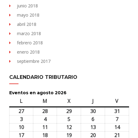
junio 2018
mayo 2018
abril 2018
marzo 2018
febrero 2018
enero 2018
septiembre 2017
CALENDARIO TRIBUTARIO
Eventos en agosto 2026
L
lunes
M
martes
X
miércoles
J
jueves
V
viernes
27
27
28
28
29
29
30
30
31
31
julio,
julio,
julio,
julio,
julio,
3
3
4
4
5
5
6
6
7
7
2026
2026
2026
2026
2026
agosto,
agosto,
agosto,
agosto,
agosto,
10
10
11
11
12
12
13
13
14
14
2026
2026
2026
2026
2026
agosto,
agosto,
agosto,
agosto,
agosto,
17
17
18
18
19
19
20
20
21
21