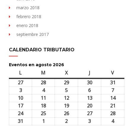
marzo 2018
febrero 2018
enero 2018
septiembre 2017
CALENDARIO TRIBUTARIO
Eventos en agosto 2026
L
lunes
M
martes
X
miércoles
J
jueves
V
viernes
27
27
28
28
29
29
30
30
31
31
julio,
julio,
julio,
julio,
julio,
3
3
4
4
5
5
6
6
7
7
2026
2026
2026
2026
2026
agosto,
agosto,
agosto,
agosto,
agosto,
10
10
11
11
12
12
13
13
14
14
2026
2026
2026
2026
2026
agosto,
agosto,
agosto,
agosto,
agosto,
17
17
18
18
19
19
20
20
21
21
2026
2026
2026
2026
2026
agosto,
agosto,
agosto,
agosto,
agosto,
24
24
25
25
26
26
27
27
28
28
2026
2026
2026
2026
2026
agosto,
agosto,
agosto,
agosto,
agosto,
31
31
1
1
2
2
3
3
4
4
2026
2026
2026
2026
2026
agosto,
septiembre,
septiembre,
septiembre,
septiem