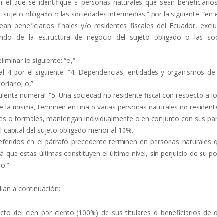
n el que se identifique a personas naturales que sean beneficiarios
sujeto obligado o las sociedades intermedias.” por la siguiente: “en 
ean beneficiarios finales y/o residentes fiscales del Ecuador, excl
endo de la estructura de negocio del sujeto obligado o las so
liminar lo siguiente: “o,”
al 4 por el siguiente: “4. Dependencias, entidades y organismos de
oriano; o,”
uiente numeral: “5. Una sociedad no residente fiscal con respecto a l
de la misma, terminen en una o varias personas naturales no resident
ales o formales, mantengan individualmente o en conjunto con sus pa
el capital del sujeto obligado menor al 10%.
feridos en el párrafo precedente terminen en personas naturales 
á que estas últimas constituyen el último nivel, sin perjuicio de su p
do.”
llan a continuación:
specto del cien por ciento (100%) de sus titulares o beneficiarios de