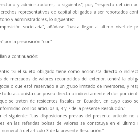
ectorio y administradores, lo siguiente:”; por, “respecto del cien p
 derechos representativos de capital obligados a ser reportados con
orio y administradores, lo siguiente:”.
posición societaria”, añádase “hasta llegar al último nivel de p
a” por la preposición “con”
llan a continuación:
ente: “Si el sujeto obligado tiene como accionista directo o indire
s de mercados de valores reconocidos del exterior, tendrá la oblig
negocie o que esté reservado a un grupo limitado de inversores, y re
re todo accionista que posea directa o indirectamente el dos por cien
que se traten de residentes fiscales en Ecuador, en cuyo caso s
nformidad con los artículos 3, 4 y 7 de la presente Resolución.”
 el siguiente: “Las disposiciones previas del presente artículo no 
s en las referidas bolsas de valores se constituya en el último n
numeral 5 del artículo 3 de la presente Resolución.”