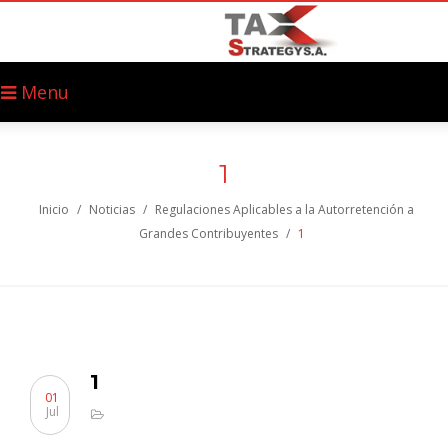
Menu
1
Inicio
/
Noticias
/
Regulaciones Aplicables a la Autorretención a
Grandes Contribuyentes
/
1
1
01
Jul