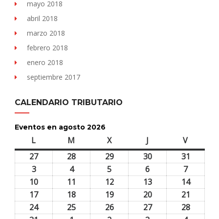
mayo 2018
abril 2018
marzo 2018
febrero 2018
enero 2018
septiembre 2017
CALENDARIO TRIBUTARIO
Eventos en agosto 2026
L
lunes
M
martes
X
miércoles
J
jueves
V
viernes
27
27
28
28
29
29
30
30
31
31
julio,
julio,
julio,
julio,
julio,
3
3
4
4
5
5
6
6
7
7
2026
2026
2026
2026
2026
agosto,
agosto,
agosto,
agosto,
agosto,
10
10
11
11
12
12
13
13
14
14
2026
2026
2026
2026
2026
agosto,
agosto,
agosto,
agosto,
agosto,
17
17
18
18
19
19
20
20
21
21
2026
2026
2026
2026
2026
agosto,
agosto,
agosto,
agosto,
agosto,
24
24
25
25
26
26
27
27
28
28
2026
2026
2026
2026
2026