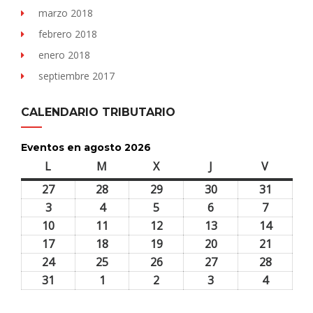
marzo 2018
febrero 2018
enero 2018
septiembre 2017
CALENDARIO TRIBUTARIO
Eventos en agosto 2026
L
lunes
M
martes
X
miércoles
J
jueves
V
viernes
27
27
28
28
29
29
30
30
31
31
julio,
julio,
julio,
julio,
julio,
3
3
4
4
5
5
6
6
7
7
2026
2026
2026
2026
2026
agosto,
agosto,
agosto,
agosto,
agosto,
10
10
11
11
12
12
13
13
14
14
2026
2026
2026
2026
2026
agosto,
agosto,
agosto,
agosto,
agosto,
17
17
18
18
19
19
20
20
21
21
2026
2026
2026
2026
2026
agosto,
agosto,
agosto,
agosto,
agosto,
24
24
25
25
26
26
27
27
28
28
2026
2026
2026
2026
2026
agosto,
agosto,
agosto,
agosto,
agosto,
31
31
1
1
2
2
3
3
4
4
2026
2026
2026
2026
2026
agosto,
septiembre,
septiembre,
septiembre,
septiem