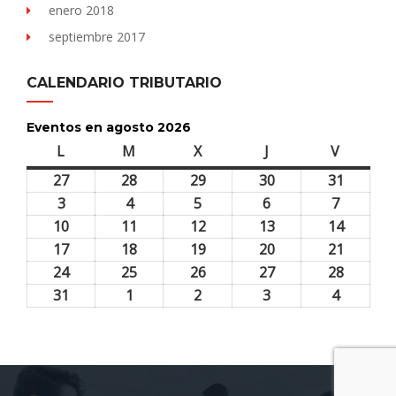
enero 2018
septiembre 2017
CALENDARIO TRIBUTARIO
Eventos en agosto 2026
L
lunes
M
martes
X
miércoles
J
jueves
V
viernes
27
27
28
28
29
29
30
30
31
31
julio,
julio,
julio,
julio,
julio,
3
3
4
4
5
5
6
6
7
7
2026
2026
2026
2026
2026
agosto,
agosto,
agosto,
agosto,
agosto,
10
10
11
11
12
12
13
13
14
14
2026
2026
2026
2026
2026
agosto,
agosto,
agosto,
agosto,
agosto,
17
17
18
18
19
19
20
20
21
21
2026
2026
2026
2026
2026
agosto,
agosto,
agosto,
agosto,
agosto,
24
24
25
25
26
26
27
27
28
28
2026
2026
2026
2026
2026
agosto,
agosto,
agosto,
agosto,
agosto,
31
31
1
1
2
2
3
3
4
4
2026
2026
2026
2026
2026
agosto,
septiembre,
septiembre,
septiembre,
septiem
2026
2026
2026
2026
2026