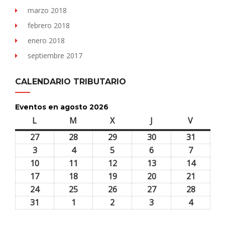
marzo 2018
febrero 2018
enero 2018
septiembre 2017
CALENDARIO TRIBUTARIO
Eventos en agosto 2026
L
lunes
M
martes
X
miércoles
J
jueves
V
viernes
27
27
28
28
29
29
30
30
31
31
julio,
julio,
julio,
julio,
julio,
3
3
4
4
5
5
6
6
7
7
2026
2026
2026
2026
2026
agosto,
agosto,
agosto,
agosto,
agosto,
10
10
11
11
12
12
13
13
14
14
2026
2026
2026
2026
2026
agosto,
agosto,
agosto,
agosto,
agosto,
17
17
18
18
19
19
20
20
21
21
2026
2026
2026
2026
2026
agosto,
agosto,
agosto,
agosto,
agosto,
24
24
25
25
26
26
27
27
28
28
2026
2026
2026
2026
2026
agosto,
agosto,
agosto,
agosto,
agosto,
31
31
1
1
2
2
3
3
4
4
2026
2026
2026
2026
2026
agosto,
septiembre,
septiembre,
septiembre,
septiem