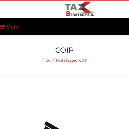
Menu
COIP
Inicio
/
Posts tagged: COIP