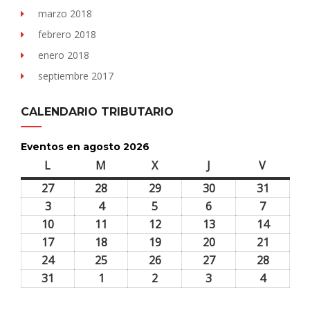
marzo 2018
febrero 2018
enero 2018
septiembre 2017
CALENDARIO TRIBUTARIO
Eventos en agosto 2026
L
lunes
M
martes
X
miércoles
J
jueves
V
viernes
27
27
28
28
29
29
30
30
31
31
julio,
julio,
julio,
julio,
julio,
3
3
4
4
5
5
6
6
7
7
2026
2026
2026
2026
2026
agosto,
agosto,
agosto,
agosto,
agosto,
10
10
11
11
12
12
13
13
14
14
2026
2026
2026
2026
2026
agosto,
agosto,
agosto,
agosto,
agosto,
17
17
18
18
19
19
20
20
21
21
2026
2026
2026
2026
2026
agosto,
agosto,
agosto,
agosto,
agosto,
24
24
25
25
26
26
27
27
28
28
2026
2026
2026
2026
2026
agosto,
agosto,
agosto,
agosto,
agosto,
31
31
1
1
2
2
3
3
4
4
2026
2026
2026
2026
2026
agosto,
septiembre,
septiembre,
septiembre,
septiem