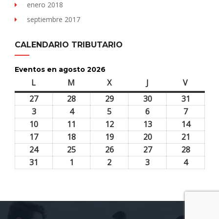
enero 2018
septiembre 2017
CALENDARIO TRIBUTARIO
Eventos en agosto 2026
L
lunes
M
martes
X
miércoles
J
jueves
V
viernes
27
27
28
28
29
29
30
30
31
31
julio,
julio,
julio,
julio,
julio,
3
3
4
4
5
5
6
6
7
7
2026
2026
2026
2026
2026
agosto,
agosto,
agosto,
agosto,
agosto,
10
10
11
11
12
12
13
13
14
14
2026
2026
2026
2026
2026
agosto,
agosto,
agosto,
agosto,
agosto,
17
17
18
18
19
19
20
20
21
21
2026
2026
2026
2026
2026
agosto,
agosto,
agosto,
agosto,
agosto,
24
24
25
25
26
26
27
27
28
28
2026
2026
2026
2026
2026
agosto,
agosto,
agosto,
agosto,
agosto,
31
31
1
1
2
2
3
3
4
4
2026
2026
2026
2026
2026
agosto,
septiembre,
septiembre,
septiembre,
septiem
2026
2026
2026
2026
2026