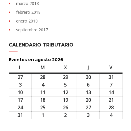
marzo 2018
febrero 2018
enero 2018
septiembre 2017
CALENDARIO TRIBUTARIO
Eventos en agosto 2026
L
lunes
M
martes
X
miércoles
J
jueves
V
viernes
27
27
28
28
29
29
30
30
31
31
julio,
julio,
julio,
julio,
julio,
3
3
4
4
5
5
6
6
7
7
2026
2026
2026
2026
2026
agosto,
agosto,
agosto,
agosto,
agosto,
10
10
11
11
12
12
13
13
14
14
2026
2026
2026
2026
2026
agosto,
agosto,
agosto,
agosto,
agosto,
17
17
18
18
19
19
20
20
21
21
2026
2026
2026
2026
2026
agosto,
agosto,
agosto,
agosto,
agosto,
24
24
25
25
26
26
27
27
28
28
2026
2026
2026
2026
2026
agosto,
agosto,
agosto,
agosto,
agosto,
31
31
1
1
2
2
3
3
4
4
2026
2026
2026
2026
2026
agosto,
septiembre,
septiembre,
septiembre,
septiem
2026
2026
2026
2026
2026