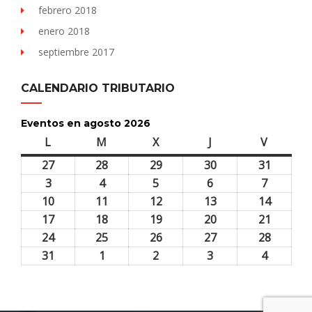
febrero 2018
enero 2018
septiembre 2017
CALENDARIO TRIBUTARIO
Eventos en agosto 2026
L
lunes
M
martes
X
miércoles
J
jueves
V
viernes
27
27
28
28
29
29
30
30
31
31
julio,
julio,
julio,
julio,
julio,
3
3
4
4
5
5
6
6
7
7
2026
2026
2026
2026
2026
agosto,
agosto,
agosto,
agosto,
agosto,
10
10
11
11
12
12
13
13
14
14
2026
2026
2026
2026
2026
agosto,
agosto,
agosto,
agosto,
agosto,
17
17
18
18
19
19
20
20
21
21
2026
2026
2026
2026
2026
agosto,
agosto,
agosto,
agosto,
agosto,
24
24
25
25
26
26
27
27
28
28
2026
2026
2026
2026
2026
agosto,
agosto,
agosto,
agosto,
agosto,
31
31
1
1
2
2
3
3
4
4
2026
2026
2026
2026
2026
agosto,
septiembre,
septiembre,
septiembre,
septiem
2026
2026
2026
2026
2026