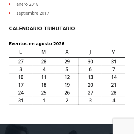
enero 2018
septiembre 2017
CALENDARIO TRIBUTARIO
Eventos en agosto 2026
L
lunes
M
martes
X
miércoles
J
jueves
V
viernes
27
27
28
28
29
29
30
30
31
31
julio,
julio,
julio,
julio,
julio,
3
3
4
4
5
5
6
6
7
7
2026
2026
2026
2026
2026
agosto,
agosto,
agosto,
agosto,
agosto,
10
10
11
11
12
12
13
13
14
14
2026
2026
2026
2026
2026
agosto,
agosto,
agosto,
agosto,
agosto,
17
17
18
18
19
19
20
20
21
21
2026
2026
2026
2026
2026
agosto,
agosto,
agosto,
agosto,
agosto,
24
24
25
25
26
26
27
27
28
28
2026
2026
2026
2026
2026
agosto,
agosto,
agosto,
agosto,
agosto,
31
31
1
1
2
2
3
3
4
4
2026
2026
2026
2026
2026
agosto,
septiembre,
septiembre,
septiembre,
septiem
2026
2026
2026
2026
2026