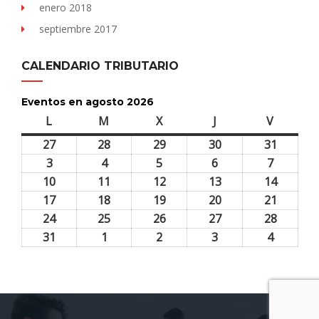
enero 2018
septiembre 2017
CALENDARIO TRIBUTARIO
Eventos en agosto 2026
L
lunes
M
martes
X
miércoles
J
jueves
V
viernes
27
27
28
28
29
29
30
30
31
31
julio,
julio,
julio,
julio,
julio,
3
3
4
4
5
5
6
6
7
7
2026
2026
2026
2026
2026
agosto,
agosto,
agosto,
agosto,
agosto,
10
10
11
11
12
12
13
13
14
14
2026
2026
2026
2026
2026
agosto,
agosto,
agosto,
agosto,
agosto,
17
17
18
18
19
19
20
20
21
21
2026
2026
2026
2026
2026
agosto,
agosto,
agosto,
agosto,
agosto,
24
24
25
25
26
26
27
27
28
28
2026
2026
2026
2026
2026
agosto,
agosto,
agosto,
agosto,
agosto,
31
31
1
1
2
2
3
3
4
4
2026
2026
2026
2026
2026
agosto,
septiembre,
septiembre,
septiembre,
septiem
2026
2026
2026
2026
2026