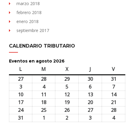
marzo 2018
febrero 2018
enero 2018
septiembre 2017
CALENDARIO TRIBUTARIO
Eventos en agosto 2026
L
lunes
M
martes
X
miércoles
J
jueves
V
viernes
27
27
28
28
29
29
30
30
31
31
julio,
julio,
julio,
julio,
julio,
3
3
4
4
5
5
6
6
7
7
2026
2026
2026
2026
2026
agosto,
agosto,
agosto,
agosto,
agosto,
10
10
11
11
12
12
13
13
14
14
2026
2026
2026
2026
2026
agosto,
agosto,
agosto,
agosto,
agosto,
17
17
18
18
19
19
20
20
21
21
2026
2026
2026
2026
2026
agosto,
agosto,
agosto,
agosto,
agosto,
24
24
25
25
26
26
27
27
28
28
2026
2026
2026
2026
2026
agosto,
agosto,
agosto,
agosto,
agosto,
31
31
1
1
2
2
3
3
4
4
2026
2026
2026
2026
2026
agosto,
septiembre,
septiembre,
septiembre,
septiem
2026
2026
2026
2026
2026