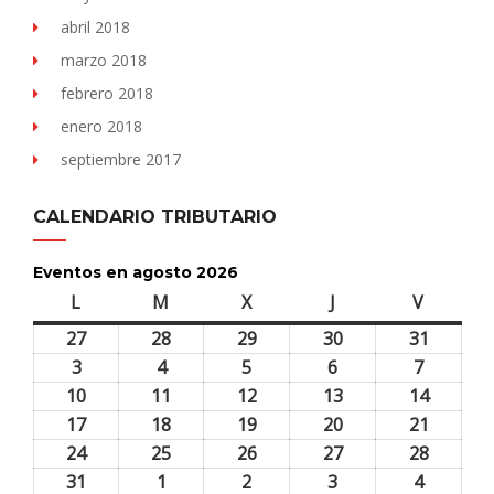
abril 2018
marzo 2018
febrero 2018
enero 2018
septiembre 2017
CALENDARIO TRIBUTARIO
Eventos en agosto 2026
L
lunes
M
martes
X
miércoles
J
jueves
V
viernes
27
27
28
28
29
29
30
30
31
31
julio,
julio,
julio,
julio,
julio,
3
3
4
4
5
5
6
6
7
7
2026
2026
2026
2026
2026
agosto,
agosto,
agosto,
agosto,
agosto,
10
10
11
11
12
12
13
13
14
14
2026
2026
2026
2026
2026
agosto,
agosto,
agosto,
agosto,
agosto,
17
17
18
18
19
19
20
20
21
21
2026
2026
2026
2026
2026
agosto,
agosto,
agosto,
agosto,
agosto,
24
24
25
25
26
26
27
27
28
28
2026
2026
2026
2026
2026
agosto,
agosto,
agosto,
agosto,
agosto,
31
31
1
1
2
2
3
3
4
4