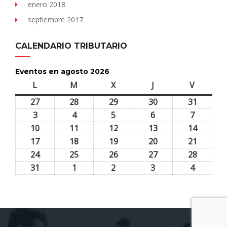
enero 2018
septiembre 2017
CALENDARIO TRIBUTARIO
Eventos en agosto 2026
L
lunes
M
martes
X
miércoles
J
jueves
V
viernes
27
27
28
28
29
29
30
30
31
31
julio,
julio,
julio,
julio,
julio,
3
3
4
4
5
5
6
6
7
7
2026
2026
2026
2026
2026
agosto,
agosto,
agosto,
agosto,
agosto,
10
10
11
11
12
12
13
13
14
14
2026
2026
2026
2026
2026
agosto,
agosto,
agosto,
agosto,
agosto,
17
17
18
18
19
19
20
20
21
21
2026
2026
2026
2026
2026
agosto,
agosto,
agosto,
agosto,
agosto,
24
24
25
25
26
26
27
27
28
28
2026
2026
2026
2026
2026
agosto,
agosto,
agosto,
agosto,
agosto,
31
31
1
1
2
2
3
3
4
4
2026
2026
2026
2026
2026
agosto,
septiembre,
septiembre,
septiembre,
septiem
2026
2026
2026
2026
2026