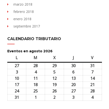
marzo 2018
febrero 2018
enero 2018
septiembre 2017
CALENDARIO TRIBUTARIO
Eventos en agosto 2026
L
lunes
M
martes
X
miércoles
J
jueves
V
viernes
27
27
28
28
29
29
30
30
31
31
julio,
julio,
julio,
julio,
julio,
3
3
4
4
5
5
6
6
7
7
2026
2026
2026
2026
2026
agosto,
agosto,
agosto,
agosto,
agosto,
10
10
11
11
12
12
13
13
14
14
2026
2026
2026
2026
2026
agosto,
agosto,
agosto,
agosto,
agosto,
17
17
18
18
19
19
20
20
21
21
2026
2026
2026
2026
2026
agosto,
agosto,
agosto,
agosto,
agosto,
24
24
25
25
26
26
27
27
28
28
2026
2026
2026
2026
2026
agosto,
agosto,
agosto,
agosto,
agosto,
31
31
1
1
2
2
3
3
4
4
2026
2026
2026
2026
2026
agosto,
septiembre,
septiembre,
septiembre,
septiem