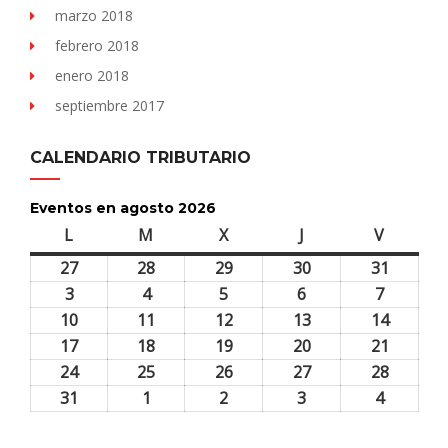
marzo 2018
febrero 2018
enero 2018
septiembre 2017
CALENDARIO TRIBUTARIO
Eventos en agosto 2026
L
lunes
M
martes
X
miércoles
J
jueves
V
viernes
27
27
28
28
29
29
30
30
31
31
julio,
julio,
julio,
julio,
julio,
3
3
4
4
5
5
6
6
7
7
2026
2026
2026
2026
2026
agosto,
agosto,
agosto,
agosto,
agosto,
10
10
11
11
12
12
13
13
14
14
2026
2026
2026
2026
2026
agosto,
agosto,
agosto,
agosto,
agosto,
17
17
18
18
19
19
20
20
21
21
2026
2026
2026
2026
2026
agosto,
agosto,
agosto,
agosto,
agosto,
24
24
25
25
26
26
27
27
28
28
2026
2026
2026
2026
2026
agosto,
agosto,
agosto,
agosto,
agosto,
31
31
1
1
2
2
3
3
4
4
2026
2026
2026
2026
2026
agosto,
septiembre,
septiembre,
septiembre,
septiem
2026
2026
2026
2026
2026