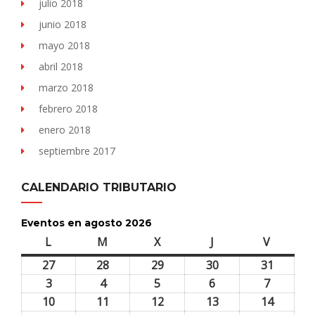
julio 2018
junio 2018
mayo 2018
abril 2018
marzo 2018
febrero 2018
enero 2018
septiembre 2017
CALENDARIO TRIBUTARIO
Eventos en agosto 2026
L
lunes
M
martes
X
miércoles
J
jueves
V
viernes
27
27
28
28
29
29
30
30
31
31
julio,
julio,
julio,
julio,
julio,
3
3
4
4
5
5
6
6
7
7
2026
2026
2026
2026
2026
agosto,
agosto,
agosto,
agosto,
agosto,
10
10
11
11
12
12
13
13
14
14