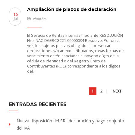
Ampliación de plazos de declaración
16
Jul
Noticias
El Servicio de Rentas Internas mediante RESOLUCIÓN
Nro. NAC-DGERCGC21-00000034 Resuelve: Por única
vez, los sujetos pasivos obligados a presentar
declaraciones y/o anexos tributarios, cuyas fechas de
vencimiento estén asociadas al noveno dígito de la
cédula de identidad o del Registro Único de
Contribuyentes (RUC), correspondiente a los dígitos
del…
1
2
NEXT
ENTRADAS RECIENTES
Nueva disposición del SRI: declaración y pago conjunto
del IVA