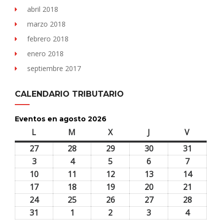
abril 2018
marzo 2018
febrero 2018
enero 2018
septiembre 2017
CALENDARIO TRIBUTARIO
Eventos en agosto 2026
L
lunes
M
martes
X
miércoles
J
jueves
V
viernes
27
27
28
28
29
29
30
30
31
31
julio,
julio,
julio,
julio,
julio,
3
3
4
4
5
5
6
6
7
7
2026
2026
2026
2026
2026
agosto,
agosto,
agosto,
agosto,
agosto,
10
10
11
11
12
12
13
13
14
14
2026
2026
2026
2026
2026
agosto,
agosto,
agosto,
agosto,
agosto,
17
17
18
18
19
19
20
20
21
21
2026
2026
2026
2026
2026
agosto,
agosto,
agosto,
agosto,
agosto,
24
24
25
25
26
26
27
27
28
28
2026
2026
2026
2026
2026
agosto,
agosto,
agosto,
agosto,
agosto,
31
31
1
1
2
2
3
3
4
4