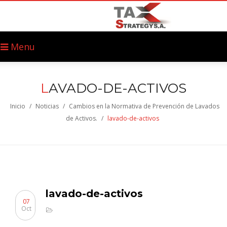
Menu
L
AVADO-DE-ACTIVOS
Inicio
/
Noticias
/
Cambios en la Normativa de Prevención de Lavados
de Activos.
/
lavado-de-activos
lavado-de-activos
07
Oct