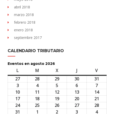
abril 2018
marzo 2018
febrero 2018
enero 2018
septiembre 2017
CALENDARIO TRIBUTARIO
Eventos en agosto 2026
L
lunes
M
martes
X
miércoles
J
jueves
V
viernes
27
27
28
28
29
29
30
30
31
31
julio,
julio,
julio,
julio,
julio,
3
3
4
4
5
5
6
6
7
7
2026
2026
2026
2026
2026
agosto,
agosto,
agosto,
agosto,
agosto,
10
10
11
11
12
12
13
13
14
14
2026
2026
2026
2026
2026
agosto,
agosto,
agosto,
agosto,
agosto,
17
17
18
18
19
19
20
20
21
21
2026
2026
2026
2026
2026
agosto,
agosto,
agosto,
agosto,
agosto,
24
24
25
25
26
26
27
27
28
28
2026
2026
2026
2026
2026
agosto,
agosto,
agosto,
agosto,
agosto,
31
31
1
1
2
2
3
3
4
4