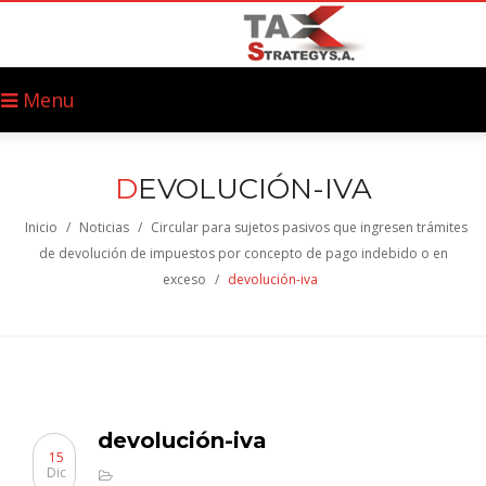
Menu
D
EVOLUCIÓN-IVA
Inicio
/
Noticias
/
Circular para sujetos pasivos que ingresen trámites
de devolución de impuestos por concepto de pago indebido o en
exceso
/
devolución-iva
devolución-iva
15
Dic