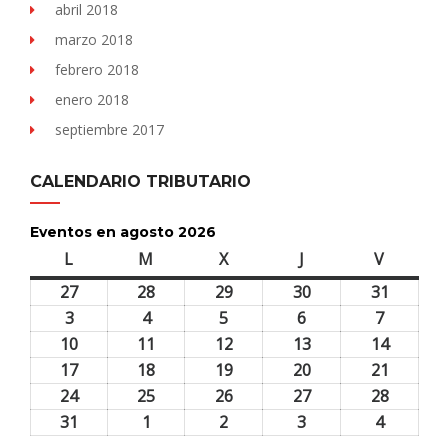
abril 2018
marzo 2018
febrero 2018
enero 2018
septiembre 2017
CALENDARIO TRIBUTARIO
Eventos en agosto 2026
L
lunes
M
martes
X
miércoles
J
jueves
V
viernes
27
27
28
28
29
29
30
30
31
31
julio,
julio,
julio,
julio,
julio,
3
3
4
4
5
5
6
6
7
7
2026
2026
2026
2026
2026
agosto,
agosto,
agosto,
agosto,
agosto,
10
10
11
11
12
12
13
13
14
14
2026
2026
2026
2026
2026
agosto,
agosto,
agosto,
agosto,
agosto,
17
17
18
18
19
19
20
20
21
21
2026
2026
2026
2026
2026
agosto,
agosto,
agosto,
agosto,
agosto,
24
24
25
25
26
26
27
27
28
28
2026
2026
2026
2026
2026
agosto,
agosto,
agosto,
agosto,
agosto,
31
31
1
1
2
2
3
3
4
4
2026
2026
2026
2026
2026
agosto,
septiembre,
septiembre,
septiembre,
septiem