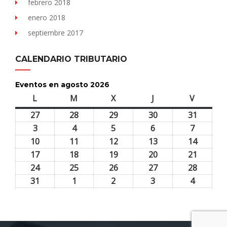
febrero 2018
enero 2018
septiembre 2017
CALENDARIO TRIBUTARIO
Eventos en agosto 2026
L
lunes
M
martes
X
miércoles
J
jueves
V
viernes
27
27
28
28
29
29
30
30
31
31
julio,
julio,
julio,
julio,
julio,
3
3
4
4
5
5
6
6
7
7
2026
2026
2026
2026
2026
agosto,
agosto,
agosto,
agosto,
agosto,
10
10
11
11
12
12
13
13
14
14
2026
2026
2026
2026
2026
agosto,
agosto,
agosto,
agosto,
agosto,
17
17
18
18
19
19
20
20
21
21
2026
2026
2026
2026
2026
agosto,
agosto,
agosto,
agosto,
agosto,
24
24
25
25
26
26
27
27
28
28
2026
2026
2026
2026
2026
agosto,
agosto,
agosto,
agosto,
agosto,
31
31
1
1
2
2
3
3
4
4
2026
2026
2026
2026
2026
agosto,
septiembre,
septiembre,
septiembre,
septiem
2026
2026
2026
2026
2026