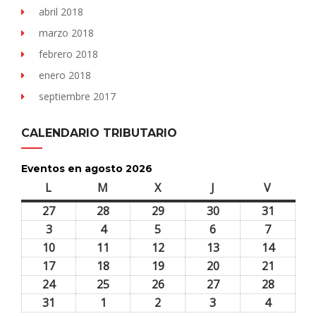
abril 2018
marzo 2018
febrero 2018
enero 2018
septiembre 2017
CALENDARIO TRIBUTARIO
Eventos en agosto 2026
L
lunes
M
martes
X
miércoles
J
jueves
V
viernes
27
27
28
28
29
29
30
30
31
31
julio,
julio,
julio,
julio,
julio,
3
3
4
4
5
5
6
6
7
7
2026
2026
2026
2026
2026
agosto,
agosto,
agosto,
agosto,
agosto,
10
10
11
11
12
12
13
13
14
14
2026
2026
2026
2026
2026
agosto,
agosto,
agosto,
agosto,
agosto,
17
17
18
18
19
19
20
20
21
21
2026
2026
2026
2026
2026
agosto,
agosto,
agosto,
agosto,
agosto,
24
24
25
25
26
26
27
27
28
28
2026
2026
2026
2026
2026
agosto,
agosto,
agosto,
agosto,
agosto,
31
31
1
1
2
2
3
3
4
4