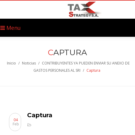
Menu
C
APTURA
Inicio
/
Noticias
/
CONTRIBUYENTES YA PUEDEN ENVIAR SU ANEXO DE
GASTOS PERSONALES AL SRI
/
Captura
Captura
04
Feb