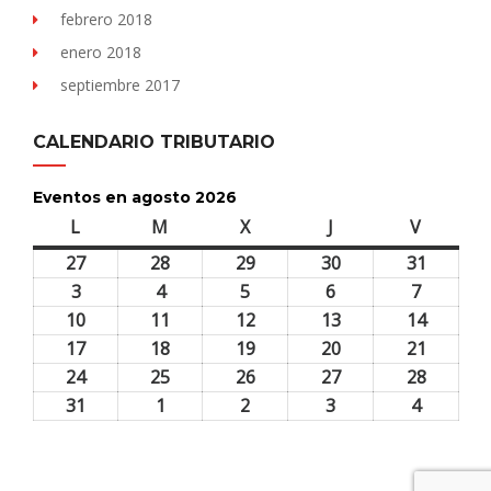
febrero 2018
enero 2018
septiembre 2017
CALENDARIO TRIBUTARIO
Eventos en agosto 2026
L
lunes
M
martes
X
miércoles
J
jueves
V
viernes
27
27
28
28
29
29
30
30
31
31
julio,
julio,
julio,
julio,
julio,
3
3
4
4
5
5
6
6
7
7
2026
2026
2026
2026
2026
agosto,
agosto,
agosto,
agosto,
agosto,
10
10
11
11
12
12
13
13
14
14
2026
2026
2026
2026
2026
agosto,
agosto,
agosto,
agosto,
agosto,
17
17
18
18
19
19
20
20
21
21
2026
2026
2026
2026
2026
agosto,
agosto,
agosto,
agosto,
agosto,
24
24
25
25
26
26
27
27
28
28
2026
2026
2026
2026
2026
agosto,
agosto,
agosto,
agosto,
agosto,
31
31
1
1
2
2
3
3
4
4
2026
2026
2026
2026
2026
agosto,
septiembre,
septiembre,
septiembre,
septiem
2026
2026
2026
2026
2026