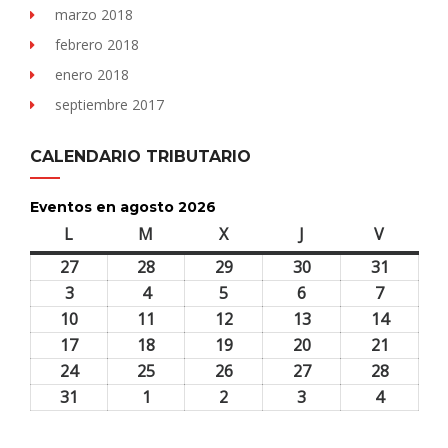
marzo 2018
febrero 2018
enero 2018
septiembre 2017
CALENDARIO TRIBUTARIO
Eventos en agosto 2026
L
lunes
M
martes
X
miércoles
J
jueves
V
viernes
27
27
28
28
29
29
30
30
31
31
julio,
julio,
julio,
julio,
julio,
3
3
4
4
5
5
6
6
7
7
2026
2026
2026
2026
2026
agosto,
agosto,
agosto,
agosto,
agosto,
10
10
11
11
12
12
13
13
14
14
2026
2026
2026
2026
2026
agosto,
agosto,
agosto,
agosto,
agosto,
17
17
18
18
19
19
20
20
21
21
2026
2026
2026
2026
2026
agosto,
agosto,
agosto,
agosto,
agosto,
24
24
25
25
26
26
27
27
28
28
2026
2026
2026
2026
2026
agosto,
agosto,
agosto,
agosto,
agosto,
31
31
1
1
2
2
3
3
4
4
2026
2026
2026
2026
2026
agosto,
septiembre,
septiembre,
septiembre,
septiem
2026
2026
2026
2026
2026