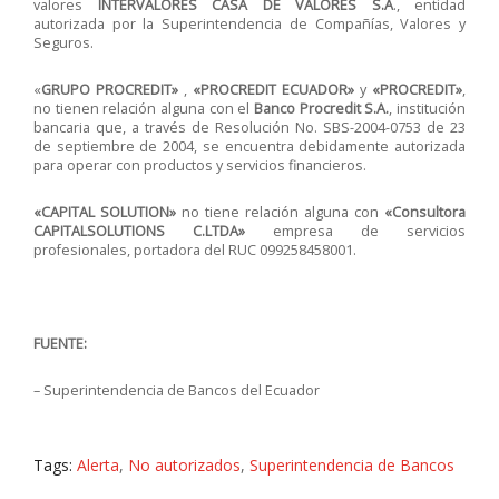
valores
INTERVALORES CASA DE VALORES S.A
., entidad
autorizada por la Superintendencia de Compañías, Valores y
Seguros.
«
GRUPO PROCREDIT»
,
«PROCREDIT ECUADOR»
y
«PROCREDIT»
,
no tienen relación alguna con el
Banco Procredit S.A
.
, institución
bancaria que, a través de Resolución No. SBS-2004-0753 de 23
de septiembre de 2004, se encuentra debidamente autorizada
para operar con productos y servicios financieros.
«CAPITAL SOLUTION»
no tiene relación alguna con
«Consultora
CAPITALSOLUTIONS C.LTDA»
empresa de servicios
profesionales, portadora del RUC 099258458001.
FUENTE:
– Superintendencia de Bancos del Ecuador
Tags:
Alerta
,
No autorizados
,
Superintendencia de Bancos