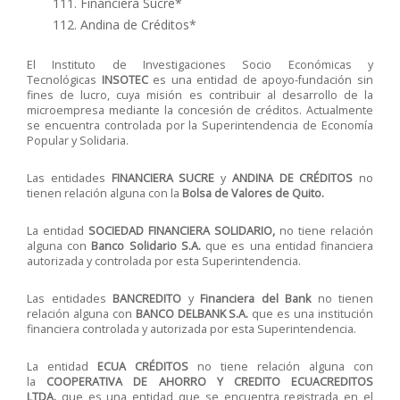
Financiera Sucre*
Andina de Créditos*
El Instituto de Investigaciones Socio Económicas y
Tecnológicas
INSOTEC
es una entidad de apoyo-fundación sin
fines de lucro, cuya misión es contribuir al desarrollo de la
microempresa mediante la concesión de créditos. Actualmente
se encuentra controlada por la Superintendencia de Economía
Popular y Solidaria.
Las entidades
FINANCIERA SUCRE
y
ANDINA DE CRÉDITOS
no
tienen relación alguna con la
Bolsa de Valores de Quito.
La entidad
SOCIEDAD FINANCIERA SOLIDARIO,
no tiene relación
alguna con
Banco Solidario S.A.
que es una entidad financiera
autorizada y controlada por esta Superintendencia.
Las entidades
BANCREDITO
y
Financiera del Bank
no tienen
relación alguna con
BANCO DELBANK S.A.
que es una institución
financiera controlada y autorizada por esta Superintendencia.
La entidad
ECUA
CRÉDITOS
no tiene relación alguna con
la
C
OOPERATIVA DE AHORRO Y CREDITO ECUACREDITOS
LTDA
.
que es una entidad que se encuentra registrada en el