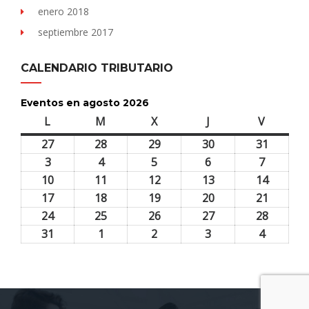
enero 2018
septiembre 2017
CALENDARIO TRIBUTARIO
Eventos en agosto 2026
L
lunes
M
martes
X
miércoles
J
jueves
V
viernes
27
27
28
28
29
29
30
30
31
31
julio,
julio,
julio,
julio,
julio,
3
3
4
4
5
5
6
6
7
7
2026
2026
2026
2026
2026
agosto,
agosto,
agosto,
agosto,
agosto,
10
10
11
11
12
12
13
13
14
14
2026
2026
2026
2026
2026
agosto,
agosto,
agosto,
agosto,
agosto,
17
17
18
18
19
19
20
20
21
21
2026
2026
2026
2026
2026
agosto,
agosto,
agosto,
agosto,
agosto,
24
24
25
25
26
26
27
27
28
28
2026
2026
2026
2026
2026
agosto,
agosto,
agosto,
agosto,
agosto,
31
31
1
1
2
2
3
3
4
4
2026
2026
2026
2026
2026
agosto,
septiembre,
septiembre,
septiembre,
septiem
2026
2026
2026
2026
2026