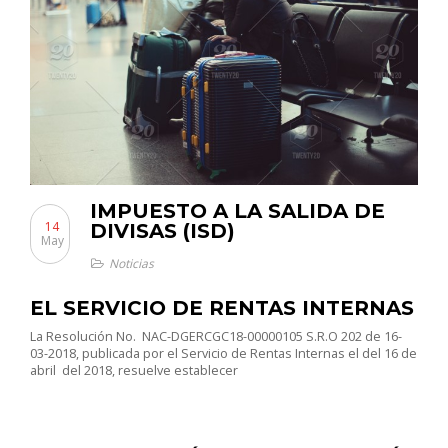
IMPUESTO A LA SALIDA DE
14
DIVISAS (ISD)
May
Noticias
EL SERVICIO DE RENTAS INTERNAS
La Resolución No. NAC-DGERCGC18-00000105 S.R.O 202 de 16-
03-2018, publicada por el Servicio de Rentas Internas el del 16 de
abril del 2018, resuelve establecer