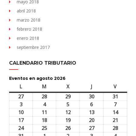
mayo 2018
abril 2018
marzo 2018
febrero 2018
enero 2018
septiembre 2017
CALENDARIO TRIBUTARIO
Eventos en agosto 2026
L
lunes
M
martes
X
miércoles
J
jueves
V
viernes
27
27
28
28
29
29
30
30
31
31
julio,
julio,
julio,
julio,
julio,
3
3
4
4
5
5
6
6
7
7
2026
2026
2026
2026
2026
agosto,
agosto,
agosto,
agosto,
agosto,
10
10
11
11
12
12
13
13
14
14
2026
2026
2026
2026
2026
agosto,
agosto,
agosto,
agosto,
agosto,
17
17
18
18
19
19
20
20
21
21
2026
2026
2026
2026
2026
agosto,
agosto,
agosto,
agosto,
agosto,
24
24
25
25
26
26
27
27
28
28
2026
2026
2026
2026
2026
agosto,
agosto,
agosto,
agosto,
agosto,