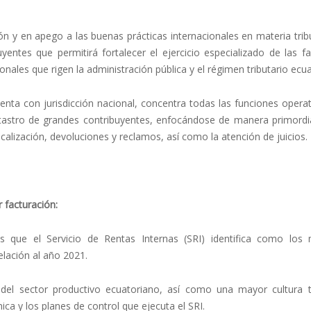
ión y en apego a las buenas prácticas internacionales en materia tribu
entes que permitirá fortalecer el ejercicio especializado de las fa
ionales que rigen la administración pública y el régimen tributario ecu
nta con jurisdicción nacional, concentra todas las funciones operat
atastro de grandes contribuyentes, enfocándose de manera primordia
scalización, devoluciones y reclamos, así como la atención de juicios.
 facturación:
s que el Servicio de Rentas Internas (SRI) identifica como los
elación al año 2021.
 del sector productivo ecuatoriano, así como una mayor cultura tr
ica y los planes de control que ejecuta el SRI.