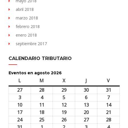
mayo 2018
abril 2018
marzo 2018
febrero 2018
enero 2018
septiembre 2017
CALENDARIO TRIBUTARIO
Eventos en agosto 2026
L
lunes
M
martes
X
miércoles
J
jueves
V
viernes
27
27
28
28
29
29
30
30
31
31
julio,
julio,
julio,
julio,
julio,
3
3
4
4
5
5
6
6
7
7
2026
2026
2026
2026
2026
agosto,
agosto,
agosto,
agosto,
agosto,
10
10
11
11
12
12
13
13
14
14
2026
2026
2026
2026
2026
agosto,
agosto,
agosto,
agosto,
agosto,
17
17
18
18
19
19
20
20
21
21
2026
2026
2026
2026
2026
agosto,
agosto,
agosto,
agosto,
agosto,
24
24
25
25
26
26
27
27
28
28
2026
2026
2026
2026
2026
agosto,
agosto,
agosto,
agosto,
agosto,
31
31
1
1
2
2
3
3
4
4