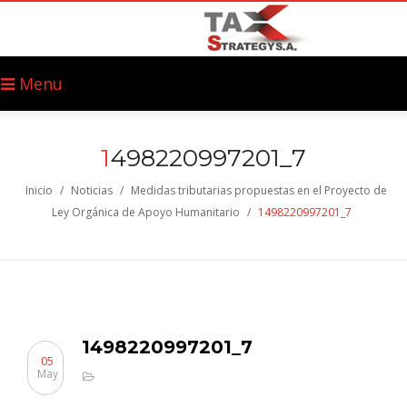
Menu
1
498220997201_7
Inicio
/
Noticias
/
Medidas tributarias propuestas en el Proyecto de
Ley Orgánica de Apoyo Humanitario
/
1498220997201_7
1498220997201_7
05
May