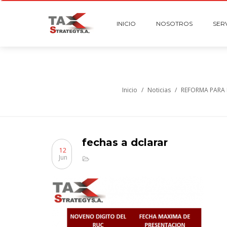
INICIO
NOSOTROS
SER
Inicio
/
Noticias
/
REFORMA PARA 
fechas a dclarar
12
Jun