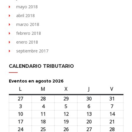
mayo 2018
abril 2018
marzo 2018
febrero 2018
enero 2018
septiembre 2017
CALENDARIO TRIBUTARIO
Eventos en agosto 2026
L
lunes
M
martes
X
miércoles
J
jueves
V
viernes
27
27
28
28
29
29
30
30
31
31
julio,
julio,
julio,
julio,
julio,
3
3
4
4
5
5
6
6
7
7
2026
2026
2026
2026
2026
agosto,
agosto,
agosto,
agosto,
agosto,
10
10
11
11
12
12
13
13
14
14
2026
2026
2026
2026
2026
agosto,
agosto,
agosto,
agosto,
agosto,
17
17
18
18
19
19
20
20
21
21
2026
2026
2026
2026
2026
agosto,
agosto,
agosto,
agosto,
agosto,
24
24
25
25
26
26
27
27
28
28