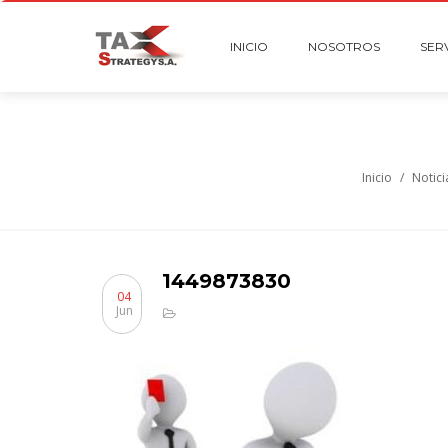
INICIO
NOSOTROS
SER
Inicio
/
Notici
1449873830
04
Jun