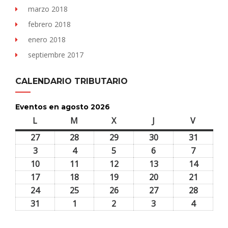
marzo 2018
febrero 2018
enero 2018
septiembre 2017
CALENDARIO TRIBUTARIO
Eventos en agosto 2026
L
lunes
M
martes
X
miércoles
J
jueves
V
viernes
27
27
28
28
29
29
30
30
31
31
julio,
julio,
julio,
julio,
julio,
3
3
4
4
5
5
6
6
7
7
2026
2026
2026
2026
2026
agosto,
agosto,
agosto,
agosto,
agosto,
10
10
11
11
12
12
13
13
14
14
2026
2026
2026
2026
2026
agosto,
agosto,
agosto,
agosto,
agosto,
17
17
18
18
19
19
20
20
21
21
2026
2026
2026
2026
2026
agosto,
agosto,
agosto,
agosto,
agosto,
24
24
25
25
26
26
27
27
28
28
2026
2026
2026
2026
2026
agosto,
agosto,
agosto,
agosto,
agosto,
31
31
1
1
2
2
3
3
4
4
2026
2026
2026
2026
2026
agosto,
septiembre,
septiembre,
septiembre,
septiem