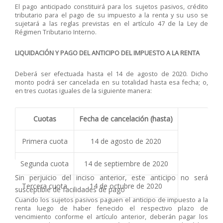
El pago anticipado constituirá para los sujetos pasivos, crédito
tributario para el pago de su impuesto a la renta y su uso se
sujetará a las reglas previstas en el artículo 47 de la Ley de
Régimen Tributario Interno.
LIQUIDACIÓN Y PAGO DEL ANTICIPO DEL IMPUESTO A LA RENTA
Deberá ser efectuada hasta el 14 de agosto de 2020. Dicho
monto podrá ser cancelada en su totalidad hasta esa fecha; o,
en tres cuotas iguales de la siguiente manera:
Cuotas
Fecha de cancelación (hasta)
Primera cuota
14 de agosto de 2020
Segunda cuota
14 de septiembre de 2020
Sin perjuicio del inciso anterior, este anticipo no será
Tercera cuota
14 de octubre de 2020
susceptible de facilidades de pago
Cuando los sujetos pasivos paguen el anticipo de impuesto a la
renta luego de haber fenecido el respectivo plazo de
vencimiento conforme el artículo anterior, deberán pagar los