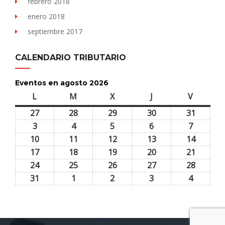
febrero 2018
enero 2018
septiembre 2017
CALENDARIO TRIBUTARIO
Eventos en agosto 2026
L
lunes
M
martes
X
miércoles
J
jueves
V
viernes
27
27
28
28
29
29
30
30
31
31
julio,
julio,
julio,
julio,
julio,
3
3
4
4
5
5
6
6
7
7
2026
2026
2026
2026
2026
agosto,
agosto,
agosto,
agosto,
agosto,
10
10
11
11
12
12
13
13
14
14
2026
2026
2026
2026
2026
agosto,
agosto,
agosto,
agosto,
agosto,
17
17
18
18
19
19
20
20
21
21
2026
2026
2026
2026
2026
agosto,
agosto,
agosto,
agosto,
agosto,
24
24
25
25
26
26
27
27
28
28
2026
2026
2026
2026
2026
agosto,
agosto,
agosto,
agosto,
agosto,
31
31
1
1
2
2
3
3
4
4
2026
2026
2026
2026
2026
agosto,
septiembre,
septiembre,
septiembre,
septiem
2026
2026
2026
2026
2026