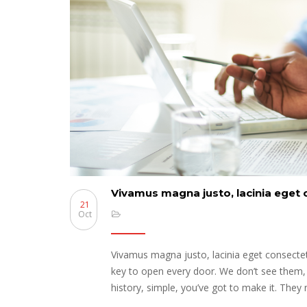
Vivamus magna justo, lacinia eget c
21
Oct
Vivamus magna justo, lacinia eget consectetu
key to open every door. We don’t see them,
history, simple, you’ve got to make it. They n