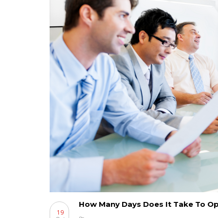
How Many Days Does It Take To Op
19