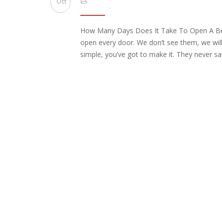
Oct
How Many Days Does It Take To Open A Benef
open every door. We don’t see them, we will
simple, you’ve got to make it. They never said