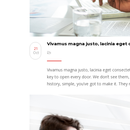
Vivamus magna justo, lacinia eget c
21
Oct
Vivamus magna justo, lacinia eget consectetu
key to open every door. We don’t see them,
history, simple, you’ve got to make it. They n