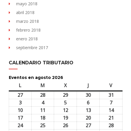
mayo 2018
abril 2018
marzo 2018
febrero 2018
enero 2018
septiembre 2017
CALENDARIO TRIBUTARIO
Eventos en agosto 2026
L
lunes
M
martes
X
miércoles
J
jueves
V
viernes
27
27
28
28
29
29
30
30
31
31
julio,
julio,
julio,
julio,
julio,
3
3
4
4
5
5
6
6
7
7
2026
2026
2026
2026
2026
agosto,
agosto,
agosto,
agosto,
agosto,
10
10
11
11
12
12
13
13
14
14
2026
2026
2026
2026
2026
agosto,
agosto,
agosto,
agosto,
agosto,
17
17
18
18
19
19
20
20
21
21
2026
2026
2026
2026
2026
agosto,
agosto,
agosto,
agosto,
agosto,
24
24
25
25
26
26
27
27
28
28