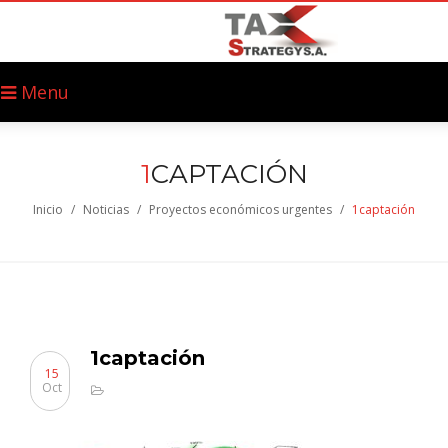
Menu
1
CAPTACIÓN
Inicio
/
Noticias
/
Proyectos económicos urgentes
/
1captación
1captación
15
Oct