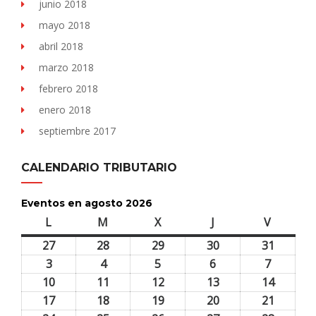
junio 2018
mayo 2018
abril 2018
marzo 2018
febrero 2018
enero 2018
septiembre 2017
CALENDARIO TRIBUTARIO
Eventos en agosto 2026
L
lunes
M
martes
X
miércoles
J
jueves
V
viernes
27
27
28
28
29
29
30
30
31
31
julio,
julio,
julio,
julio,
julio,
3
3
4
4
5
5
6
6
7
7
2026
2026
2026
2026
2026
agosto,
agosto,
agosto,
agosto,
agosto,
10
10
11
11
12
12
13
13
14
14
2026
2026
2026
2026
2026
agosto,
agosto,
agosto,
agosto,
agosto,
17
17
18
18
19
19
20
20
21
21