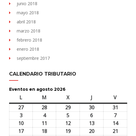
junio 2018
mayo 2018
abril 2018
marzo 2018
febrero 2018
enero 2018
septiembre 2017
CALENDARIO TRIBUTARIO
Eventos en agosto 2026
L
lunes
M
martes
X
miércoles
J
jueves
V
viernes
27
27
28
28
29
29
30
30
31
31
julio,
julio,
julio,
julio,
julio,
3
3
4
4
5
5
6
6
7
7
2026
2026
2026
2026
2026
agosto,
agosto,
agosto,
agosto,
agosto,
10
10
11
11
12
12
13
13
14
14
2026
2026
2026
2026
2026
agosto,
agosto,
agosto,
agosto,
agosto,
17
17
18
18
19
19
20
20
21
21