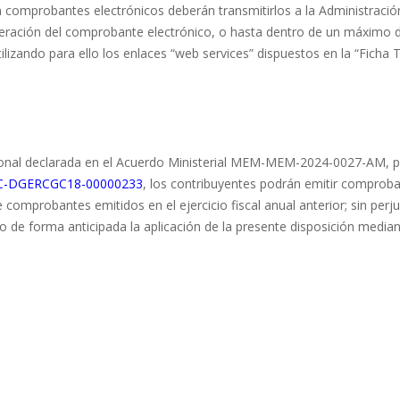
an comprobantes electrónicos deberán transmitirlos a la Administració
neración del comprobante electrónico, o hasta dentro de un máximo 
lizando para ello los enlaces “web services” dispuestos en la “Ficha 
cional declarada en el Acuerdo Ministerial MEM-MEM-2024-0027-AM, p
AC-DGERCGC18-00000233
, los contribuyentes podrán emitir comprob
comprobantes emitidos en el ejercicio fiscal anual anterior; sin perju
to de forma anticipada la aplicación de la presente disposición media