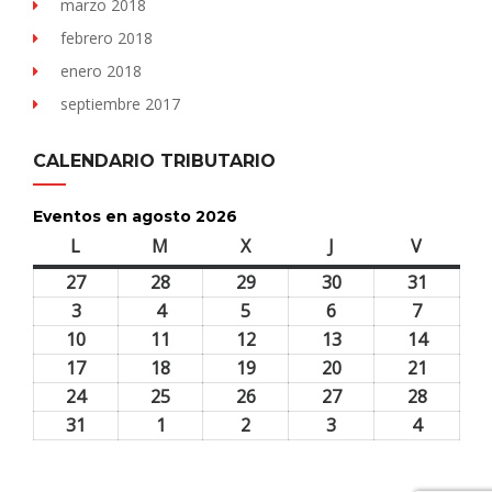
marzo 2018
febrero 2018
enero 2018
septiembre 2017
CALENDARIO TRIBUTARIO
Eventos en agosto 2026
L
lunes
M
martes
X
miércoles
J
jueves
V
viernes
27
27
28
28
29
29
30
30
31
31
julio,
julio,
julio,
julio,
julio,
3
3
4
4
5
5
6
6
7
7
2026
2026
2026
2026
2026
agosto,
agosto,
agosto,
agosto,
agosto,
10
10
11
11
12
12
13
13
14
14
2026
2026
2026
2026
2026
agosto,
agosto,
agosto,
agosto,
agosto,
17
17
18
18
19
19
20
20
21
21
2026
2026
2026
2026
2026
agosto,
agosto,
agosto,
agosto,
agosto,
24
24
25
25
26
26
27
27
28
28
2026
2026
2026
2026
2026
agosto,
agosto,
agosto,
agosto,
agosto,
31
31
1
1
2
2
3
3
4
4
2026
2026
2026
2026
2026
agosto,
septiembre,
septiembre,
septiembre,
septiem
2026
2026
2026
2026
2026