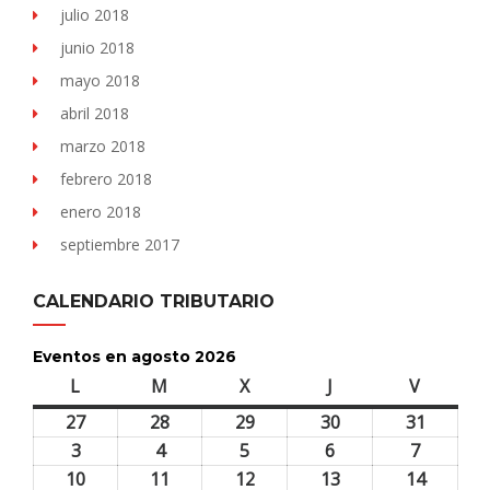
julio 2018
junio 2018
mayo 2018
abril 2018
marzo 2018
febrero 2018
enero 2018
septiembre 2017
CALENDARIO TRIBUTARIO
Eventos en agosto 2026
L
lunes
M
martes
X
miércoles
J
jueves
V
viernes
27
27
28
28
29
29
30
30
31
31
julio,
julio,
julio,
julio,
julio,
3
3
4
4
5
5
6
6
7
7
2026
2026
2026
2026
2026
agosto,
agosto,
agosto,
agosto,
agosto,
10
10
11
11
12
12
13
13
14
14