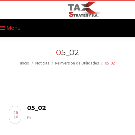
Menu
0
5_02
Inicio
/
Noticias
/
Reinversión de Utilidades
/
05_02
05_02
26
Jul