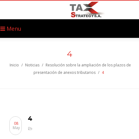
Menu
4
Inicio
/
Noticias
/
Resolución sobre la ampliación de los plazos de
presentación de anexos tributarios
/
4
4
08
May