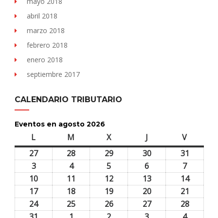
mayo 2018
abril 2018
marzo 2018
febrero 2018
enero 2018
septiembre 2017
CALENDARIO TRIBUTARIO
Eventos en agosto 2026
L
lunes
M
martes
X
miércoles
J
jueves
V
viernes
27
27
28
28
29
29
30
30
31
31
julio,
julio,
julio,
julio,
julio,
3
3
4
4
5
5
6
6
7
7
2026
2026
2026
2026
2026
agosto,
agosto,
agosto,
agosto,
agosto,
10
10
11
11
12
12
13
13
14
14
2026
2026
2026
2026
2026
agosto,
agosto,
agosto,
agosto,
agosto,
17
17
18
18
19
19
20
20
21
21
2026
2026
2026
2026
2026
agosto,
agosto,
agosto,
agosto,
agosto,
24
24
25
25
26
26
27
27
28
28
2026
2026
2026
2026
2026
agosto,
agosto,
agosto,
agosto,
agosto,
31
31
1
1
2
2
3
3
4
4